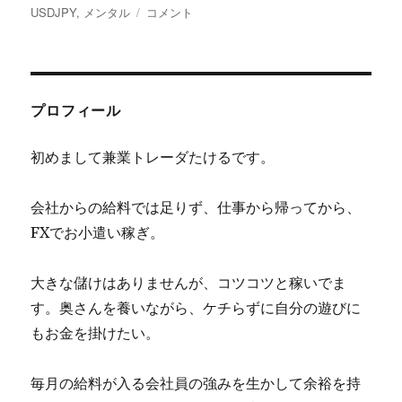
稿
テ
先
グ
USDJPY
,
メンタル
コメント
日:
ゴ
週
リ
の
ー
振
返
り！
プロフィール
ダ
メ
初めまして兼業トレーダたけるです。
ダ
メ
ト
会社からの給料では足りず、仕事から帰ってから、
レ
FXでお小遣い稼ぎ。
ー
ド
か
大きな儲けはありませんが、コツコツと稼いでま
ら
す。奥さんを養いながら、ケチらずに自分の遊びに
学
ぶ
もお金を掛けたい。
事
７
毎月の給料が入る会社員の強みを生かして余裕を持
つ