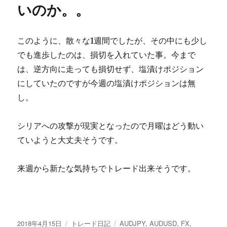
いのか。。
このように、散々な1週間でしたが、その中にも少し
でも進歩したのは、損切を入れていた事。今まで
は、逆方向に走っても損切せず、塩漬けポジション
にしていたのですが今週の塩漬けポジションは無
し。
シリアへの攻撃が現実となったので月曜はどう動い
ていようと大丈夫そうです。
来週から新たな気持ちでトレード出来そうです。
投
カ
タ
2018年4月15日
トレード日記
AUDJPY
,
AUDUSD
,
FX
,