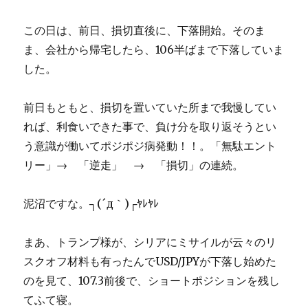
この日は、前日、損切直後に、下落開始。そのま
ま、会社から帰宅したら、106半ばまで下落していま
した。
前日もともと、損切を置いていた所まで我慢してい
れば、利食いできた事で、負け分を取り返そうとい
う意識が働いてポジポジ病発動！！。「無駄エント
リー」→ 「逆走」 → 「損切」の連続。
泥沼ですな。┐(´д｀)┌ﾔﾚﾔﾚ
まあ、トランプ様が、シリアにミサイルが云々のリ
スクオフ材料も有ったんでUSD/JPYが下落し始めた
のを見て、107.3前後で、ショートポジションを残し
てふて寝。