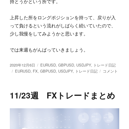
持とうかという所です。
上昇した所をロングポジションを持って、戻りが入
って負けるという流れがしばらく続いていたので、
少し我慢をしてみようかと思います。
では来週もがんばっていきましょう。
投
カ
2020年12月6日
EURUSD
,
GBPUSD
,
USDJPY
,
トレード日記
稿
タ
テ
11/30
EURUSD
,
FX
,
GBPUSD
,
USDJPY
,
トレード日記
コメント
日:
グ
ゴ
週
リ
FX
ー
ト
11/23週 FXトレードまとめ
レ
ー
ド
ま
と
め