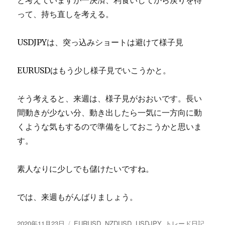
って、持ち直しを考える。
USDJPYは、突っ込みショートは避けて様子見
EURUSDはもう少し様子見でいこうかと。
そう考えると、来週は、様子見がおおいです。長い
間動きが少ない分、動き出したら一気に一方向に動
くような気もするので準備をしておこうかと思いま
す。
素人なりに少しでも儲けたいですね。
では、来週もがんばりましょう。
投
カ
2020年11月23日
EURUSD
,
NZDUSD
,
USDJPY
,
トレード日記