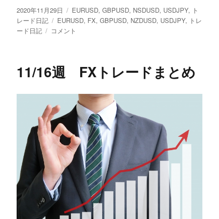
投
カ
2020年11月29日
EURUSD
,
GBPUSD
,
NSDUSD
,
USDJPY
,
ト
稿
タ
テ
レード日記
EURUSD
,
FX
,
GBPUSD
,
NZDUSD
,
USDJPY
,
トレ
日:
11/23
グ
ゴ
ード日記
コメント
週
リ
FX
ー
ト
11/16週 FXトレードまとめ
レ
ー
ド
ま
と
め
に