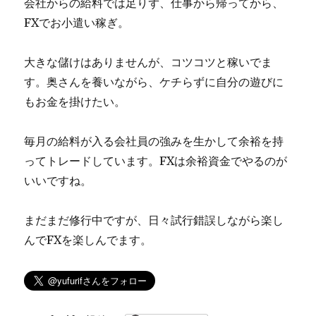
会社からの給料では足りず、仕事から帰ってから、
ょ
FXでお小遣い稼ぎ。
こ
っ
と
大きな儲けはありませんが、コツコツと稼いでま
お
す。奥さんを養いながら、ケチらずに自分の遊びに
小
遣
もお金を掛けたい。
い
稼
毎月の給料が入る会社員の強みを生かして余裕を持
ぎ
に
ってトレードしています。FXは余裕資金でやるのが
いいですね。
まだまだ修行中ですが、日々試行錯誤しながら楽し
んでFXを楽しんでます。