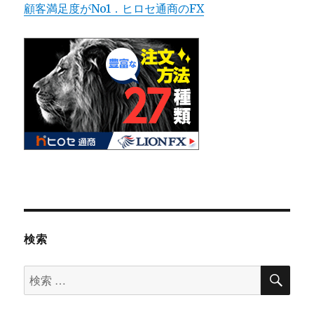
顧客満足度がNo1．ヒロセ通商のFX
検索
検
検
索
索
対