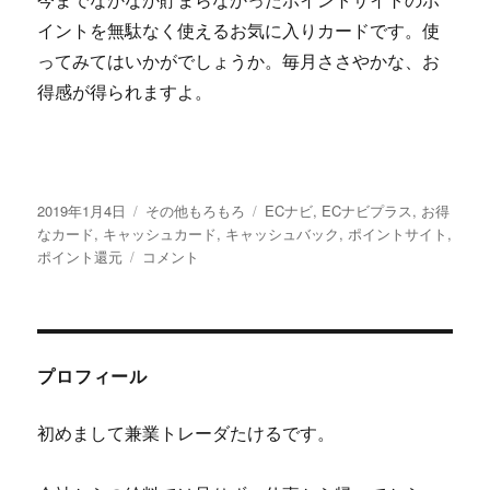
イントを無駄なく使えるお気に入りカードです。使
ってみてはいかがでしょうか。毎月ささやかな、お
得感が得られますよ。
投
カ
タ
2019年1月4日
その他もろもろ
ECナビ
,
ECナビプラス
,
お得
稿
テ
グ
なカード
,
キャッシュカード
,
キャッシュバック
,
ポイントサイト
,
日:
EC
ゴ
ポイント還元
コメント
ナ
リ
ビ
ー
カ
ー
ド
プロフィール
プ
ラ
初めまして兼業トレーダたけるです。
ス
で
ち