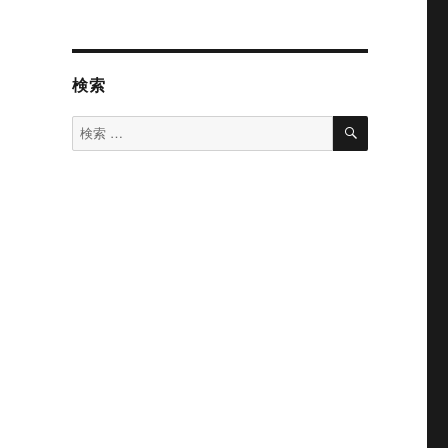
検索
検
検
索
索
対
象: