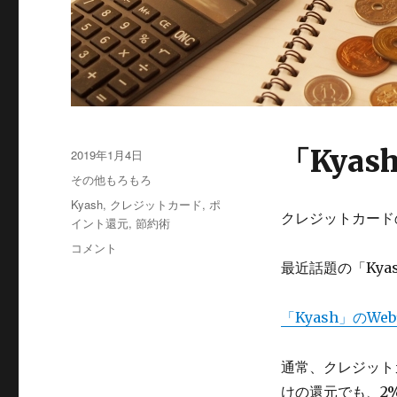
「Kya
投
2019年1月4日
稿
カ
その他もろもろ
日:
テ
タ
Kyash
,
クレジットカード
,
ポ
ゴ
クレジットカード
グ
イント還元
,
節約術
リ
2%
コメント
ー
が
最近話題の「Ky
還
元
「Kyash」のWe
さ
れ
る
通常、クレジット
プ
けの還元でも、2
リ