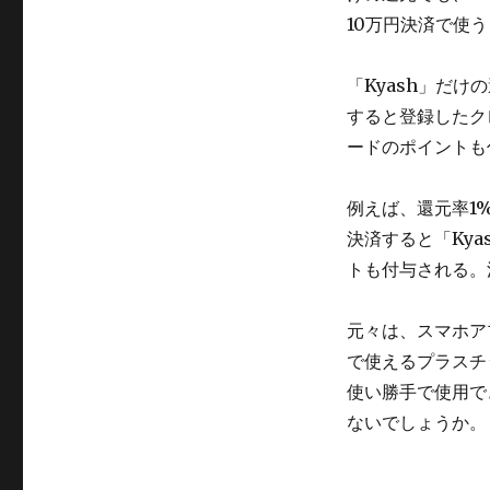
ペ
10万円決済で使
イ
ド
「Kyash」だ
カ
ー
すると登録したク
ド
ードのポイントも
「Kyash」
に
例えば、還元率1
決済すると「Ky
トも付与される。
元々は、スマホア
で使えるプラスチ
使い勝手で使用で
ないでしょうか。