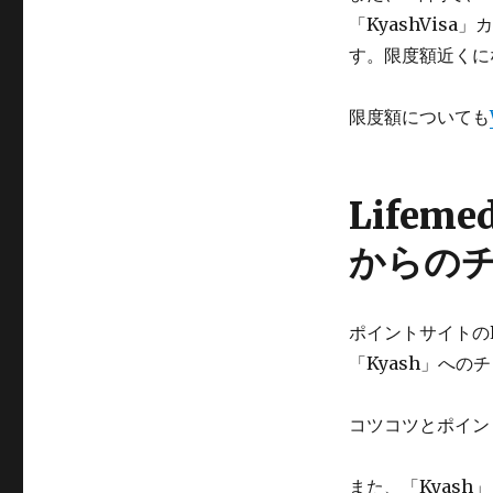
「KyashVis
す。限度額近くに
限度額についても
Life
からの
ポイントサイトのL
「Kyash」へ
コツコツとポイン
また、「Kyash