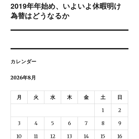
2019年年始め、いよいよ休暇明け
次
ー
為替はどうなるか
の
シ
投
稿:
ョ
ン
カレンダー
2026年8月
月
火
水
木
金
土
日
1
2
3
4
5
6
7
8
9
10
11
12
13
14
15
16