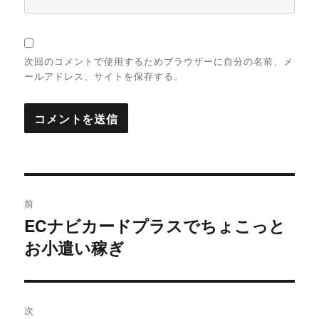
次回のコメントで使用するためブラウザーに自分の名前、メ
ールアドレス、サイトを保存する。
投
前
稿
ECナビカードプラスでちょこっと
過
お小遣い稼ぎ
去
ナ
の
ビ
投
稿:
ゲ
次