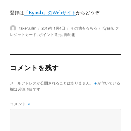
登録は
「Kyash」のWebサイト
からどうぞ
投
投
カ
タ
takeru.drn
2019年1月4日
その他もろもろ
Kyash
,
ク
稿
稿
テ
グ
レジットカード
,
ポイント還元
,
節約術
者
日:
ゴ
リ
ー
コメントを残す
メールアドレスが公開されることはありません。
※
が付いている
欄は必須項目です
コメント
※