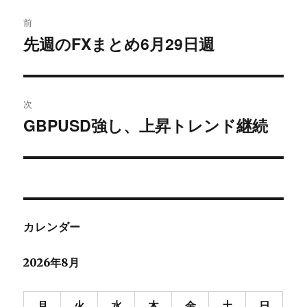
投
前
稿
先週のFXまとめ6月29日週
過
去
ナ
の
ビ
投
次
稿:
ゲ
GBPUSD強し、上昇トレンド継続
次
の
ー
投
シ
稿:
ョ
カレンダー
ン
2026年8月
月
火
水
木
金
土
日