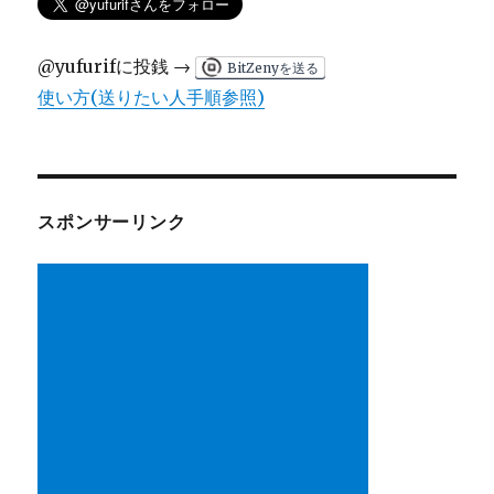
@yufurifに投銭 →
BitZenyを送る
使い方(送りたい人手順参照)
スポンサーリンク