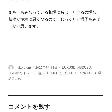
まあ、もみ合っている相場に時は、たけるの場合、
勝率が極端に悪くなるので、じっくりと様子をみよ
うかと思います。
投
投
カ
takeru.drn
2020年7月13日
EURUSD
,
NSDUSD
,
稿
稿
テ
タ
USDJPY
,
トレード日記
EURUSD
,
FX
,
USDJPY.NZDUSD
,
週
者
日:
ゴ
グ
次まとめ
リ
ー
コメントを残す