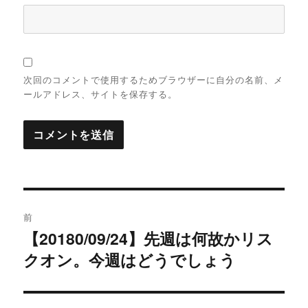
次回のコメントで使用するためブラウザーに自分の名前、メ
ールアドレス、サイトを保存する。
投
前
稿
【20180/09/24】先週は何故かリス
過
クオン。今週はどうでしょう
去
ナ
の
ビ
投