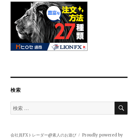
検索
検
検
索
索
対
象:
会社員FXトレーダー@素人のお遊び
Proudly powered by