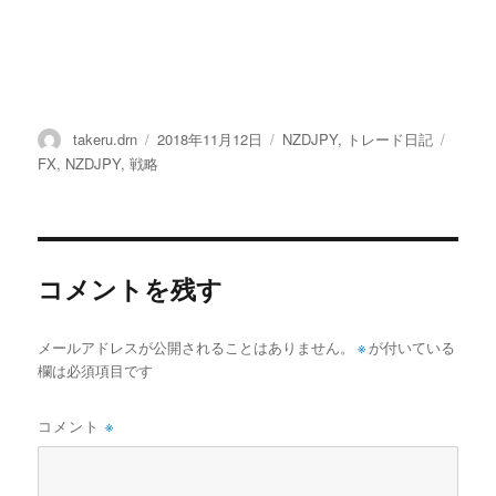
投
投
カ
タ
takeru.drn
2018年11月12日
NZDJPY
,
トレード日記
稿
稿
テ
グ
FX
,
NZDJPY
,
戦略
者
日:
ゴ
リ
ー
コメントを残す
メールアドレスが公開されることはありません。
※
が付いている
欄は必須項目です
コメント
※