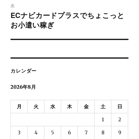
稿:
ゲ
次
ECナビカードプラスでちょこっと
次
ー
お小遣い稼ぎ
の
シ
投
稿:
ョ
ン
カレンダー
2026年8月
月
火
水
木
金
土
日
1
2
3
4
5
6
7
8
9