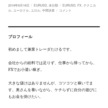
投
カ
タ
2019年6月16日
EURUSD
,
未分類
EURUSD
,
FX
,
テクニカ
稿
テ
ユ
グ
ル
,
ユーロドル
,
ユロル
,
中間決算
コメント
日:
ゴ
ー
リ
ロ
ー
ド
ル
行
プロフィール
っ
て
初めまして兼業トレーダたけるです。
来
い
の
会社からの給料では足りず、仕事から帰ってから、
展
FXでお小遣い稼ぎ。
開？
に
大きな儲けはありませんが、コツコツと稼いでま
す。奥さんを養いながら、ケチらずに自分の遊びに
もお金を掛けたい。