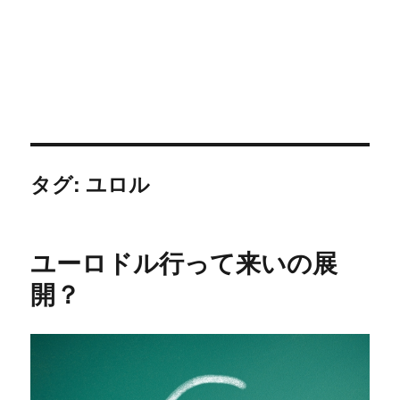
タグ:
ユロル
ユーロドル行って来いの展
開？