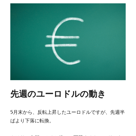
レ
ン
ジ
ブ
レ
イ
ク？
に
先週のユーロドルの動き
5月末から、反転上昇したユーロドルですが、先週半
ばより下落に転換。