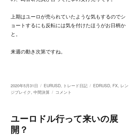
上期はユーロが売られていたような気もするのでシ
ョートするにも反転には気を付けたほうがお日柄か
と。
来週の動き次第ですね。
投
カ
タ
2020年5月31日
EURUSD
,
トレード日記
EDRUSD
,
FX
,
レン
稿
テ
【FX
グ
ジブレイク
,
中間決算
コメント
日:
ゴ
ト
リ
レ
ー
ー
ユーロドル行って来いの展
ド
日
開？
記】
EURUSD