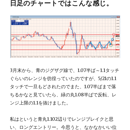
日足のチャートではこんな感じ。
3月末から、青のジグザグ線で、1.07半ば～1.1タッチ
ぐらいのレンジを彷徨っていたのですが、5/21の1.1
タッチで一旦もどされたのでまた、1.07半ばまで落
ちるかなと見ていたら、緑の丸1.08半ばで反転、レ
ンジ上限の1.1を抜けました。
私はというと青丸1.102辺りでレンジブレイクと思
い、ロングエントリー。今思うと、なかなかいい位