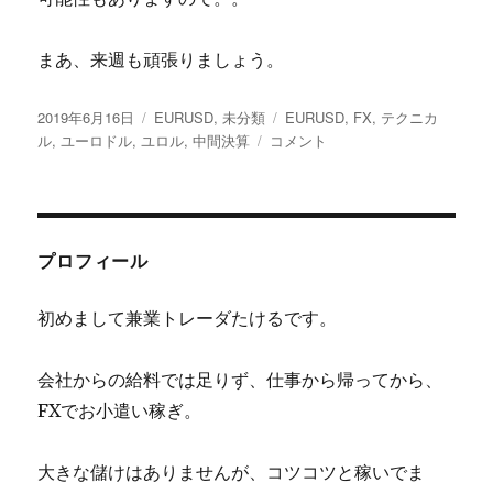
まあ、来週も頑張りましょう。
投
カ
タ
2019年6月16日
EURUSD
,
未分類
EURUSD
,
FX
,
テクニカ
稿
テ
ユ
グ
ル
,
ユーロドル
,
ユロル
,
中間決算
コメント
日:
ゴ
ー
リ
ロ
ー
ド
ル
行
プロフィール
っ
て
初めまして兼業トレーダたけるです。
来
い
の
会社からの給料では足りず、仕事から帰ってから、
展
FXでお小遣い稼ぎ。
開？
に
大きな儲けはありませんが、コツコツと稼いでま