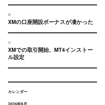
投
前
稿
XMの口座開設ボーナスが凄かった
過
去
ナ
の
ビ
投
次
稿:
ゲ
XMでの取引開始、MT4インストー
次
ル設定
の
ー
投
シ
稿:
ョ
ン
カレンダー
2026年8月