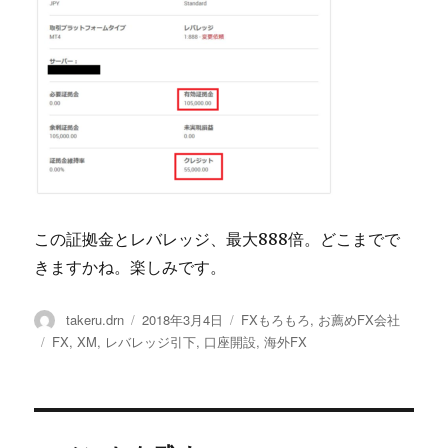
この証拠金とレバレッジ、最大888倍。どこまでで
きますかね。楽しみです。
投
投
カ
takeru.drn
2018年3月4日
FXもろもろ
,
お薦めFX会社
稿
稿
テ
タ
FX
,
XM
,
レバレッジ引下
,
口座開設
,
海外FX
者
日:
ゴ
グ
リ
ー