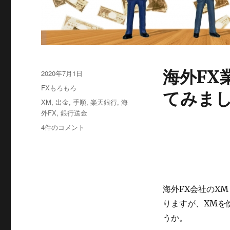
海外FX
投
2020年7月1日
稿
カ
FXもろもろ
てみま
日:
テ
タ
XM
,
出金
,
手順
,
楽天銀行
,
海
ゴ
グ
外FX
,
銀行送金
リ
XM
4件のコメント
ー
か
ら
楽
天
銀
海外FX会社のXM
行
に
りますが、XMを
出
うか。
金