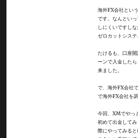
す
る
海外FX会社とい
手
です。なんといっ
順
しにくいですしな
す
べ
ゼロカットシステ
て
見
たけるも、口座開
せ
ま
ーンで入金したら
す
来ました。
へ
の
で、海外FX会社
で海外FX会社を
今回、XMでやっ
初めて出金してみ
際にやってみると