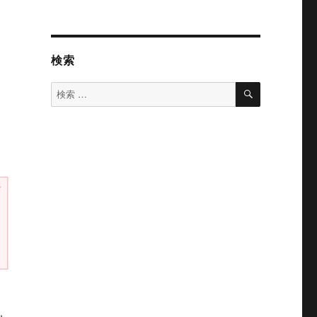
検索
検
検
索
索
対
象: