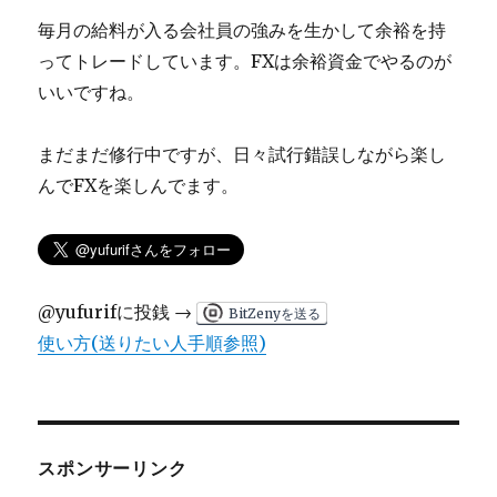
る
毎月の給料が入る会社員の強みを生かして余裕を持
か
に
ってトレードしています。FXは余裕資金でやるのが
いいですね。
まだまだ修行中ですが、日々試行錯誤しながら楽し
んでFXを楽しんでます。
@yufurifに投銭 →
BitZenyを送る
使い方(送りたい人手順参照)
スポンサーリンク