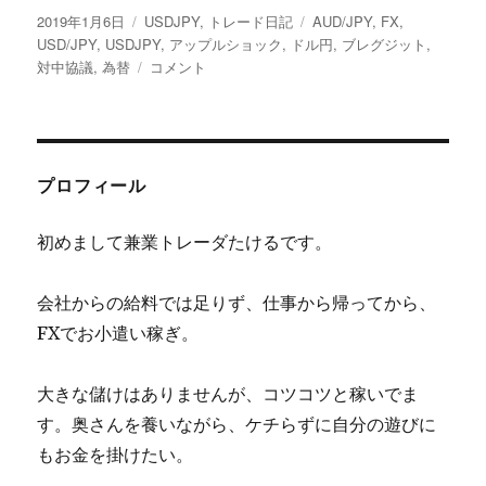
投
カ
タ
2019年1月6日
USDJPY
,
トレード日記
AUD/JPY
,
FX
,
稿
テ
グ
USD/JPY
,
USDJPY
,
アップルショック
,
ドル円
,
ブレグジット
,
日:
ゴ
2019
対中協議
,
為替
コメント
リ
年
ー
年
始
め、
い
プロフィール
よ
い
初めまして兼業トレーダたけるです。
よ
休
暇
会社からの給料では足りず、仕事から帰ってから、
明
FXでお小遣い稼ぎ。
け
為
替
大きな儲けはありませんが、コツコツと稼いでま
は
す。奥さんを養いながら、ケチらずに自分の遊びに
ど
う
もお金を掛けたい。
な