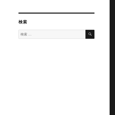
検索
検
検
索
索
対
象: