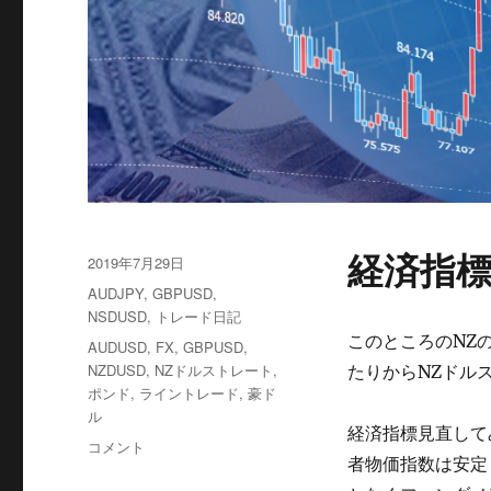
経済指標
投
2019年7月29日
稿
カ
AUDJPY
,
GBPUSD
,
日:
テ
NSDUSD
,
トレード日記
ゴ
このところのNZ
タ
AUDUSD
,
FX
,
GBPUSD
,
リ
グ
NZDUSD
,
NZドルストレート
,
たりからNZドル
ー
ポンド
,
ライントレード
,
豪ド
ル
経済指標見直して
NZ
コメント
者物価指数は安定
ド