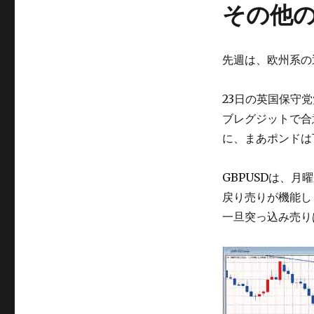
その他
先週は、欧州系の
23日の英国保守
ブレグジットで合
に、まあポンドは
GBPUSDは、月
戻り売りが機能し
一旦突っ込み売り