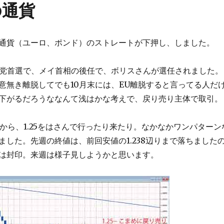
の通貨
通貨（ユーロ、ポンド）のストレートが下押し、しました。
党党首選で、メイ首相の後任で、ボリスさんが選任されました。
意無き離脱してでも10月末には、EU離脱すると言ってる人だ
下がるだろうななんて浅はかな考えで、戻り売り主体で取引。
曜から、1.25をはさんで行ったり来たり。なかなかワンパターン
ました。先週の終値は、前回安値の1.238辺りまで落ちました
は封印。来週は様子見しようかと思います。