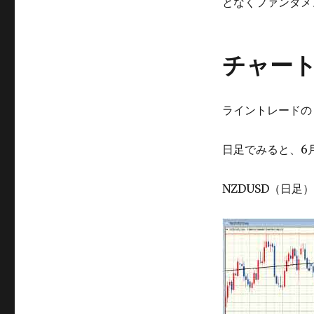
ル
となくファンダメ
ス
ト
レ
チャー
ー
ト
反
発
ライントレードの
す
る
か
日足でみると、6
な？
に
NZDUSD（日足）