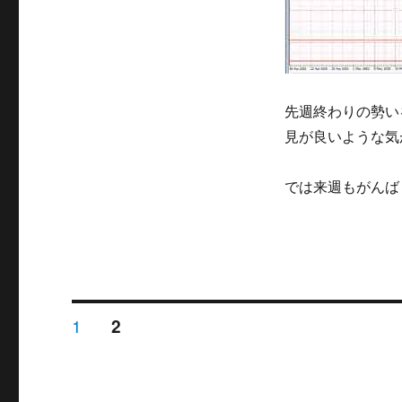
先週終わりの勢い
見が良いような気
では来週もがんば
投
ペ
1
ペ
2
ー
ー
ジ
ジ
稿