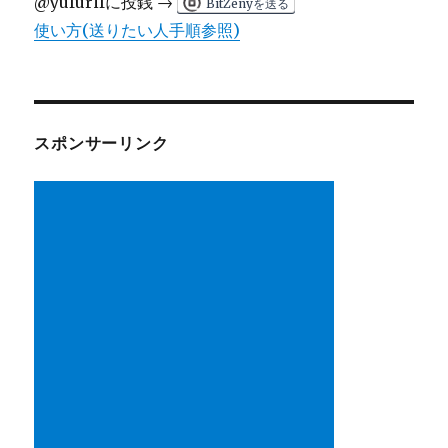
@yufurifに投銭 →
BitZenyを送る
使い方(送りたい人手順参照)
スポンサーリンク