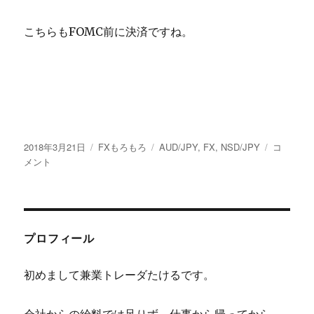
こちらもFOMC前に決済ですね。
投
カ
タ
2018/03/2
2018年3月21日
FXもろもろ
AUD/JPY
,
FX
,
NSD/JPY
コ
稿
テ
グ
の
メント
日:
ゴ
ト
リ
レ
ー
ー
ド
じ
プロフィール
わ
じ
初めまして兼業トレーダたけるです。
わ
円
安