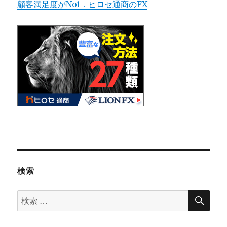
顧客満足度がNo1．ヒロセ通商のFX
検索
検
検
索
索
対