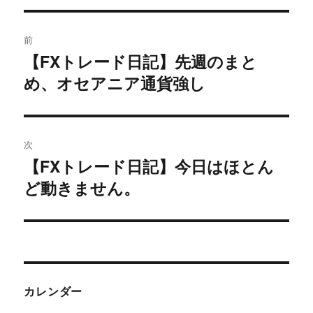
投
前
稿
【FXトレード日記】先週のまと
過
め、オセアニア通貨強し
去
ナ
の
ビ
投
稿:
ゲ
次
【FXトレード日記】今日はほとん
次
ー
ど動きません。
の
シ
投
稿:
ョ
ン
カレンダー