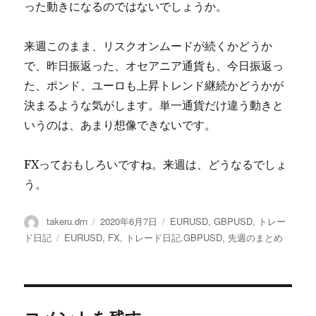
った動きになるのではないでしょうか。
来週このまま、リスクオンムードが続くかどうか
で、昨日振返った、オセアニア通貨も、今日振返っ
た、ポンド、ユーロも上昇トレンド継続かどうかが
決まるような気がします。単一通貨だけ違う動きと
いうのは、あまり想像できないです。
FXっておもしろいですね。来週は、どうなるでしょ
う。
投
投
カ
takeru.drn
2020年6月7日
EURUSD
,
GBPUSD
,
トレー
稿
稿
テ
タ
ド日記
EURUSD
,
FX
,
トレード日記.GBPUSD
,
先週のまとめ
者
日:
ゴ
グ
リ
ー