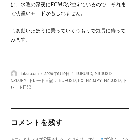
は、水曜の深夜にFOMCが控えているので、それま
で彷徨いモードかもしれません。
まあ動いたほうに乗っていくつもりで気長に待って
みます。
投
投
カ
takeru.drn
2020年6月9日
EURUSD
,
NSDUSD
,
稿
稿
テ
タ
NZDJPY
,
トレード日記
EURUSD
,
FX
,
NZDJPY
,
NZDUSD
,
ト
者
日:
ゴ
グ
レード日記
リ
ー
コメントを残す
メールアドレスが公開されることはありません。
※
が付いている