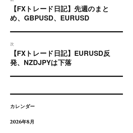
稿
【FXトレード日記】先週のまと
過
め、GBPUSD、EURUSD
去
ナ
の
ビ
投
稿:
ゲ
次
【FXトレード日記】EURUSD反
次
ー
発、NZDJPYは下落
の
シ
投
稿:
ョ
ン
カレンダー
2026年8月