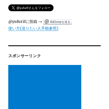
@yufurifに投銭 →
BitZenyを送る
使い方(送りたい人手順参照)
スポンサーリンク