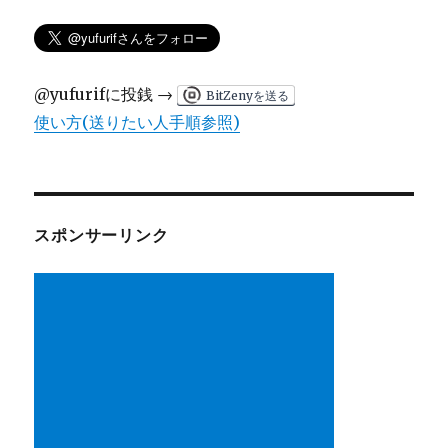
@yufurifに投銭 →
BitZenyを送る
使い方(送りたい人手順参照)
スポンサーリンク