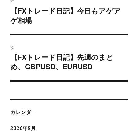
前
稿
【FXトレード日記】今日もアゲア
過
ゲ相場
去
ナ
の
ビ
投
稿:
ゲ
次
【FXトレード日記】先週のまと
次
ー
め、GBPUSD、EURUSD
の
シ
投
稿:
ョ
ン
カレンダー
2026年8月