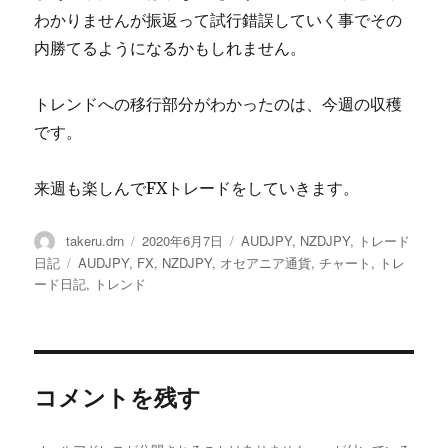
わかりませんが振返って試行錯誤していく事でその
内勝てるようになるかもしれません。
トレンドへの移行部分がわかったのは、今週の収穫
です。
来週も楽しんでFXトレードをしていきます。
投
投
カ
takeru.drn
2020年6月7日
AUDJPY
,
NZDJPY
,
トレード
稿
稿
テ
タ
日記
AUDJPY
,
FX
,
NZDJPY
,
オセアニア通貨
,
チャート
,
トレ
者
日:
ゴ
グ
ード日記
,
トレンド
リ
ー
コメントを残す