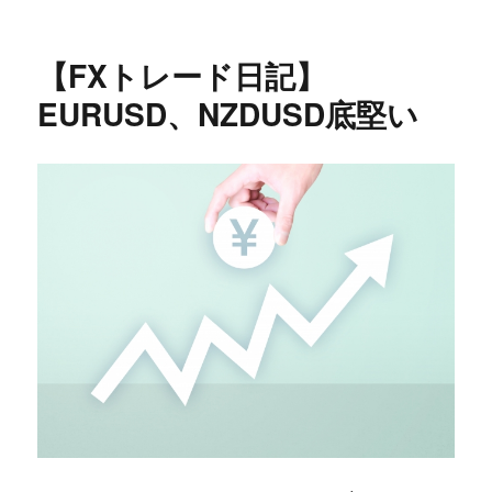
日:
ト
ゴ
レ
リ
ー
ー
【FXトレード日記】
ド
日
EURUSD、NZDUSD底堅い
記】
週
初
め
反
転
気
味
の
ス
タ
ー
ト
に