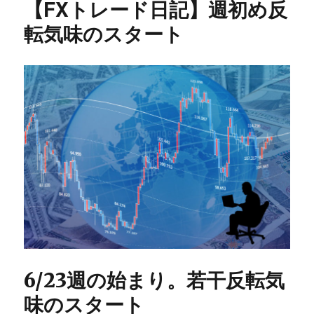
【FXトレード日記】週初め反
レ
ー
転気味のスタート
ド
ま
と
め
に
6/23週の始まり。若干反転気
味のスタート