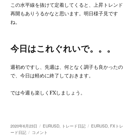
この水平線を抜けて定着してくると、上昇トレンド
再開もありうるかなと思います。明日様子見です
ね。
今日はこれぐれいで。。。
週初めですし、先週は、何となく調子も良かったの
で、今日は軽めに終了しておきます。
では今週も楽しくFXしましょう。
投
カ
タ
2020年6月23日
EURUSD
,
トレード日記
EURUSD
,
FXトレ
稿
【FX
テ
グ
ード日記
コメント