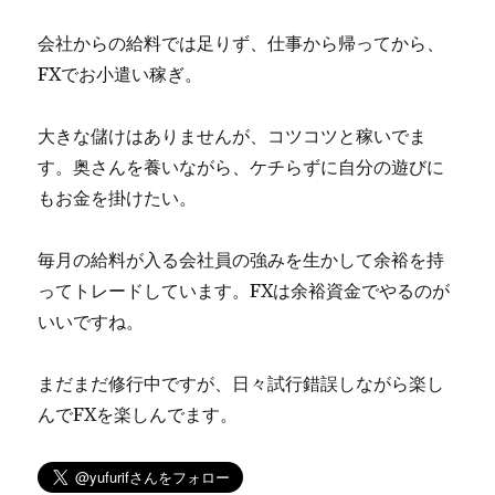
ョ
ー
会社からの給料では足りず、仕事から帰ってから、
ト
FXでお小遣い稼ぎ。
エ
ン
ト
大きな儲けはありませんが、コツコツと稼いでま
リ
す。奥さんを養いながら、ケチらずに自分の遊びに
に
もお金を掛けたい。
毎月の給料が入る会社員の強みを生かして余裕を持
ってトレードしています。FXは余裕資金でやるのが
いいですね。
まだまだ修行中ですが、日々試行錯誤しながら楽し
んでFXを楽しんでます。