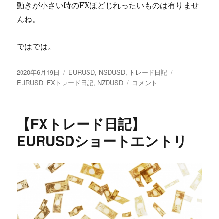
動きが小さい時のFXほどじれったいものは有りませ
んね。
ではでは。
投
カ
タ
2020年6月19日
EURUSD
,
NSDUSD
,
トレード日記
稿
テ
【FX
グ
EURUSD
,
FXトレード日記
,
NZDUSD
コメント
日:
ゴ
ト
リ
レ
ー
ー
【FXトレード日記】
ド
日
EURUSDショートエントリ
記】
EURUSD、
NZDUSD
底
堅
い
に