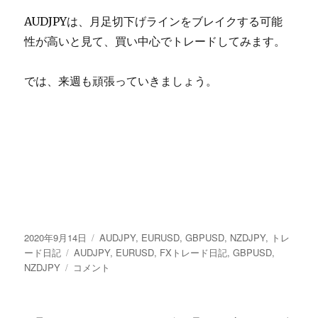
AUDJPYは、月足切下げラインをブレイクする可能
性が高いと見て、買い中心でトレードしてみます。
では、来週も頑張っていきましょう。
投
カ
2020年9月14日
AUDJPY
,
EURUSD
,
GBPUSD
,
NZDJPY
,
トレ
稿
タ
テ
ード日記
AUDJPY
,
EURUSD
,
FXトレード日記
,
GBPUSD
,
日:
9/7
グ
ゴ
NZDJPY
コメント
週
リ
FX
ー
ト