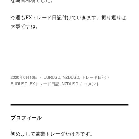
今週もFXトレード日記付けていきます。振り返りは
大事ですね。
投
カ
タ
2020年6月16日
EURUSD
,
NZDUSD
,
トレード日記
稿
テ
【FX
グ
EURUSD
,
FXトレード日記
,
NZDUSD
コメント
日:
ゴ
ト
リ
レ
ー
ー
ド
日
プロフィール
記】
EURUSD
初めまして兼業トレーダたけるです。
シ