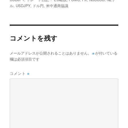
者
日:
ゴ
グ
ル
,
USDJPY
,
ドル円
,
米中通商協議
リ
ー
コメントを残す
メールアドレスが公開されることはありません。
※
が付いている
欄は必須項目です
コメント
※