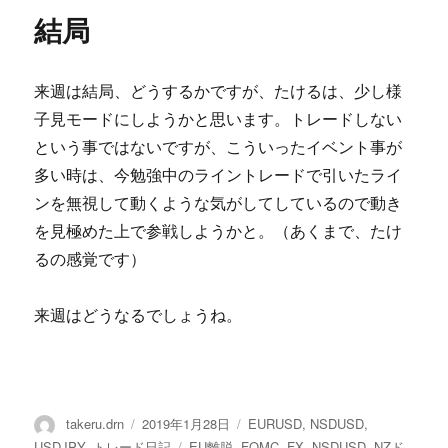
結局
来週は結局、どうするかですが、たけるは、少し様
子見モードにしようかと思います。トレードしない
という事ではないですが、こういったイベント事が
多い時は、今勉強中のライントレードで引いたライ
ンを無視して動くような気がしてしているので動き
を見極めた上で参戦しようかと。（あくまで、たけ
るの感覚です）
来週はどうなるでしょうね。
投
投
カ
takeru.drn
2019年1月28日
EURUSD
,
NSDUSD
,
稿
稿
テ
タ
USDJPY
,
トレード日記
EU離脱
,
FOMC
,
FX
,
NSDUSD
,
NZド