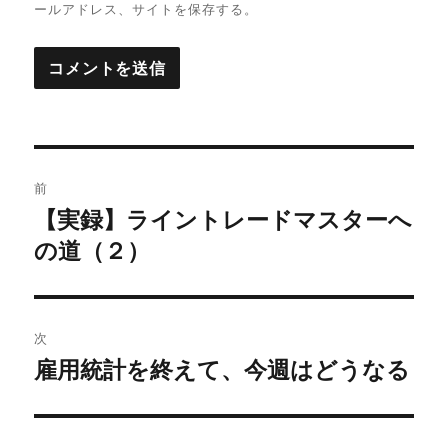
ールアドレス、サイトを保存する。
投
前
稿
【実録】ライントレードマスターへ
過
の道（２）
去
ナ
の
ビ
投
稿:
ゲ
次
雇用統計を終えて、今週はどうなる
次
ー
の
シ
投