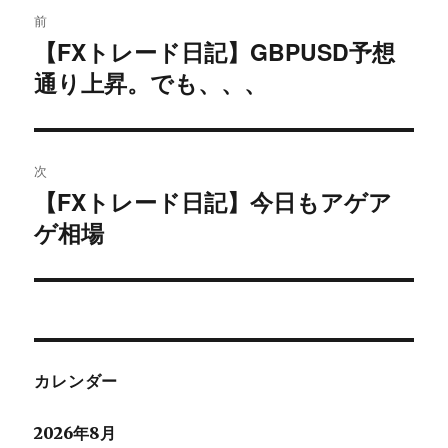
投
前
稿
【FXトレード日記】GBPUSD予想
過
通り上昇。でも、、、
去
ナ
の
ビ
投
稿:
ゲ
次
【FXトレード日記】今日もアゲア
次
ー
ゲ相場
の
シ
投
稿:
ョ
ン
カレンダー
2026年8月