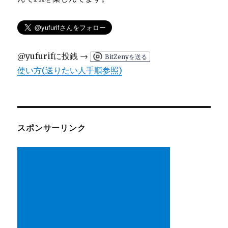
@yufurifに投銭 →
BitZenyを送る
使い方(送りたい人手順参照)
スポンサーリンク