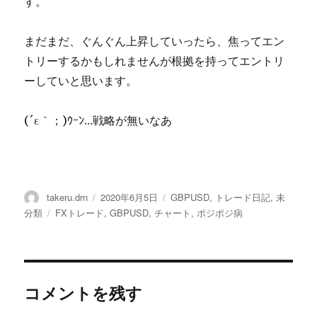
す。
まだまだ、ぐんぐん上昇していったら、焦ってエン
トリーするかもしれませんが根拠を持ってエントリ
ーしていと思います。
(´ε｀；)ｳｰﾝ…戦略が無いなあ
投
投
カ
takeru.drn
2020年6月5日
GBPUSD
,
トレード日記
,
未
稿
稿
テ
タ
分類
FXトレード
,
GBPUSD
,
チャート
,
ポジポジ病
者
日:
ゴ
グ
リ
ー
コメントを残す